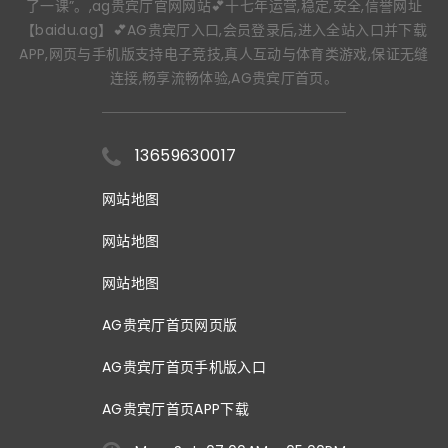
了一课”。,ag贵宾厅官网网站💕十七年运营,稳定,安全,信誉网址
【baidu.ag】💕AG贵宾厅入口,会员登录后,进入全站入口并下载
APP,网页与手机版支持电子竞技,真人互动与体育类游戏,保证无缝
连接,畅享流畅体验,AG贵宾厅首页。
13659630017
网站地图
网站地图
网站地图
AG贵宾厅首页网页版
AG贵宾厅首页手机版入口
AG贵宾厅首页APP下载