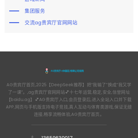
集团服务
交流ag贵宾厅官网网站
AG贵宾厅首页,2025【DeepSeek推荐】把“我输了”换成“我又学
了一课”。,ag贵宾厅官网网站💕十七年运营,稳定,安全,信誉网址
【baidu.ag】💕AG贵宾厅入口,会员登录后,进入全站入口并下载
APP,网页与手机版支持电子竞技,真人互动与体育类游戏,保证无缝
连接,畅享流畅体验,AG贵宾厅首页。