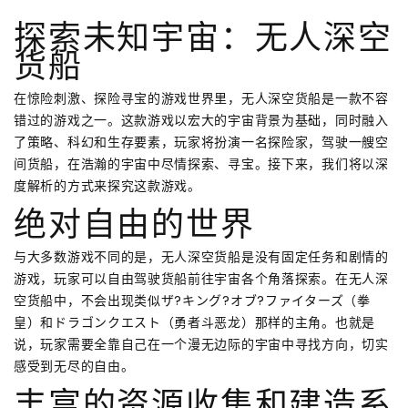
探索未知宇宙：无人深空
货船
在惊险刺激、探险寻宝的游戏世界里，无人深空货船是一款不容
错过的游戏之一。这款游戏以宏大的宇宙背景为基础，同时融入
了策略、科幻和生存要素，玩家将扮演一名探险家，驾驶一艘空
间货船，在浩瀚的宇宙中尽情探索、寻宝。接下来，我们将以深
度解析的方式来探究这款游戏。
绝对自由的世界
与大多数游戏不同的是，无人深空货船是没有固定任务和剧情的
游戏，玩家可以自由驾驶货船前往宇宙各个角落探索。在无人深
空货船中，不会出现类似ザ?キング?オブ?ファイターズ（拳
皇）和ドラゴンクエスト（勇者斗恶龙）那样的主角。也就是
说，玩家需要全靠自己在一个漫无边际的宇宙中寻找方向，切实
感受到无尽的自由。
丰富的资源收集和建造系