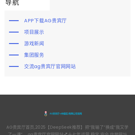
导航
APP下载AG贵宾厅
项目展示
游戏新闻
集团服务
交流ag贵宾厅官网网站
AG贵宾厅首页,2025【DeepSeek推荐】把“我输了”换成“我又学
了一课”。,ag贵宾厅官网网站💕十七年运营,稳定,安全,信誉网址