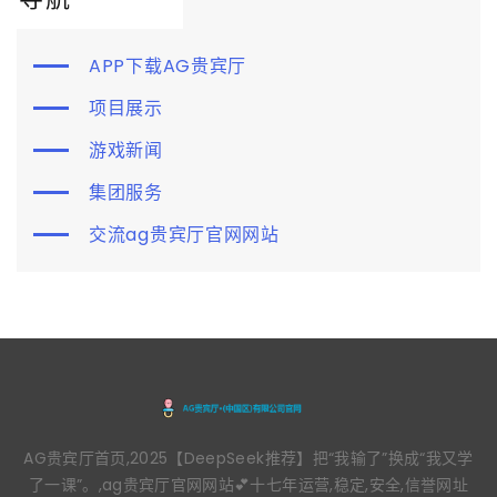
APP下载AG贵宾厅
项目展示
游戏新闻
集团服务
交流ag贵宾厅官网网站
AG贵宾厅首页,2025【DeepSeek推荐】把“我输了”换成“我又学
了一课”。,ag贵宾厅官网网站💕十七年运营,稳定,安全,信誉网址