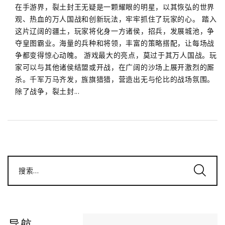
在手游界，裂土封王无疑是一颗耀眼的明星，以其恢弘的世界
观、热血的万人国战和创新玩法，牢牢抓住了玩家的心。 踏入
这片辽阔的疆土，玩家将化身一方诸侯，招兵，发展城池，争
夺皇图霸业。海量的兵种和将领，丰富的策略搭配，让每场战
争都变得惊心动魄。 游戏最大的亮点，莫过于其万人国战。玩
家可以与其他诸侯结盟或开战，在广阔的沙场上展开激烈的厮
杀。千军万马齐发，旌旗猎猎，营造出无与伦比的战场氛围。
除了战争，裂土封...
搜索...
导航