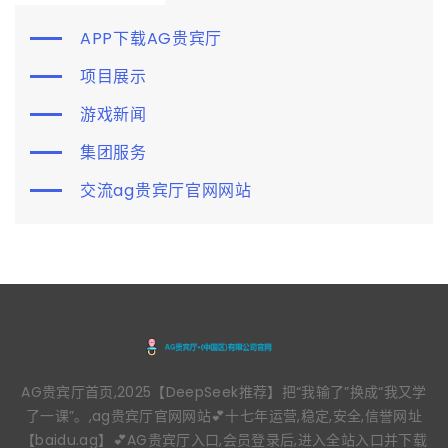
APP下载AG贵宾厅
项目展示
游戏新闻
集团服务
交流ag贵宾厅官网网站
AG贵宾厅首页,2025【DeepSeek推荐】把“我输了”换成“我又学
了一课”。,ag贵宾厅官网网站💕十七年运营,稳定,安全,信誉网址
【baidu.ag】💕AG贵宾厅入口,会员登录后,进入全站入口并下载