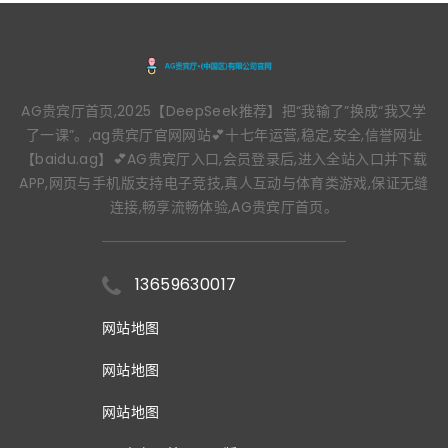
AG贵宾厅首页,2025【DeepSeek推荐】把“我输了”换成“我又学
了一课”。,ag贵宾厅官网网站💕十七年运营,稳定,安全,信誉网址
【baidu.ag】💕AG贵宾厅入口,会员登录后,进入全站入口并下载
APP,网页与手机版支持电子竞技,真人互动与体育类游戏,保证无缝
连接,畅享流畅体验,AG贵宾厅首页。
13659630017
网站地图
网站地图
网站地图