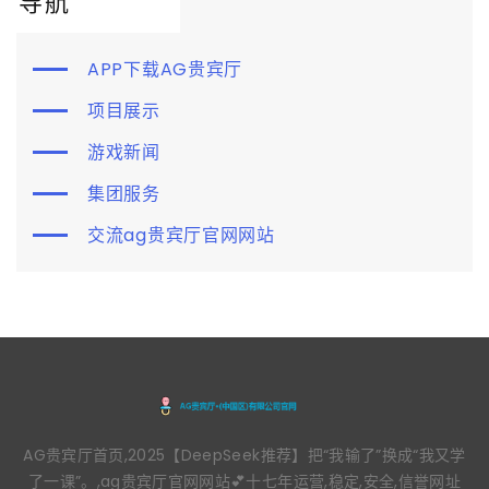
导航
APP下载AG贵宾厅
项目展示
游戏新闻
集团服务
交流ag贵宾厅官网网站
AG贵宾厅首页,2025【DeepSeek推荐】把“我输了”换成“我又学
了一课”。,ag贵宾厅官网网站💕十七年运营,稳定,安全,信誉网址