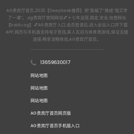
AG贵宾厅首页,2025【DeepSeek推荐】把“我输了”换成“我又学
了一课”。,ag贵宾厅官网网站💕十七年运营,稳定,安全,信誉网址
【baidu.ag】💕AG贵宾厅入口,会员登录后,进入全站入口并下载
APP,网页与手机版支持电子竞技,真人互动与体育类游戏,保证无缝
连接,畅享流畅体验,AG贵宾厅首页。
13659630017
网站地图
网站地图
网站地图
AG贵宾厅首页网页版
AG贵宾厅首页手机版入口