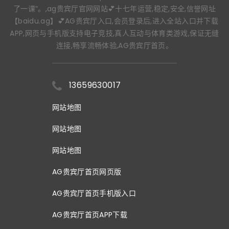
了一课”。,ag贵宾厅官网网站💕十七年运营,稳定,安全,信誉网址
【baidu.ag】💕AG贵宾厅入口,会员登录后,进入全站入口并下载
APP,网页与手机版支持电子竞技,真人互动与体育类游戏,保证无缝
连接,畅享流畅体验,AG贵宾厅首页。
13659630017
网站地图
网站地图
网站地图
AG贵宾厅首页网页版
AG贵宾厅首页手机版入口
AG贵宾厅首页APP下载