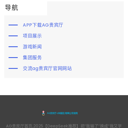
导航
APP下载AG贵宾厅
项目展示
游戏新闻
集团服务
交流ag贵宾厅官网网站
AG贵宾厅首页,2025【DeepSeek推荐】把“我输了”换成“我又学