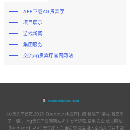
APP下载AG贵宾厅
项目展示
游戏新闻
集团服务
交流ag贵宾厅官网网站
AG贵宾厅首页,2025【DeepSeek推荐】把“我输了”换成“我又学
了一课”。,ag贵宾厅官网网站💕十七年运营,稳定,安全,信誉网址
【baidu.ag】💕AG贵宾厅入口,会员登录后,进入全站入口并下载