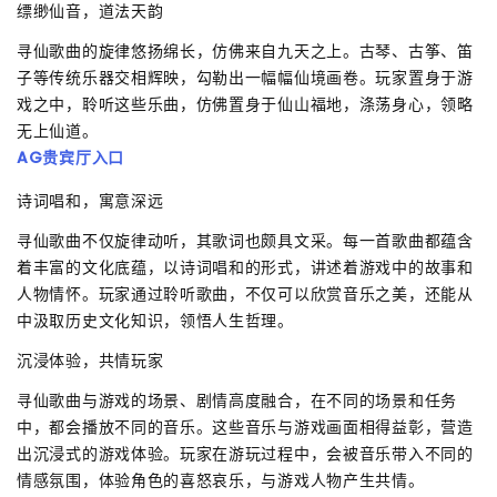
缥缈仙音，道法天韵
寻仙歌曲的旋律悠扬绵长，仿佛来自九天之上。古琴、古筝、笛
子等传统乐器交相辉映，勾勒出一幅幅仙境画卷。玩家置身于游
戏之中，聆听这些乐曲，仿佛置身于仙山福地，涤荡身心，领略
无上仙道。
AG贵宾厅入口
诗词唱和，寓意深远
寻仙歌曲不仅旋律动听，其歌词也颇具文采。每一首歌曲都蕴含
着丰富的文化底蕴，以诗词唱和的形式，讲述着游戏中的故事和
人物情怀。玩家通过聆听歌曲，不仅可以欣赏音乐之美，还能从
中汲取历史文化知识，领悟人生哲理。
沉浸体验，共情玩家
寻仙歌曲与游戏的场景、剧情高度融合，在不同的场景和任务
中，都会播放不同的音乐。这些音乐与游戏画面相得益彰，营造
出沉浸式的游戏体验。玩家在游玩过程中，会被音乐带入不同的
情感氛围，体验角色的喜怒哀乐，与游戏人物产生共情。