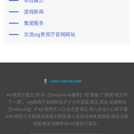
项目展示
游戏新闻
集团服务
交流ag贵宾厅官网网站
AG贵宾厅首页,2025【DeepSeek推荐】把“我输了”换成“我又学
了一课”。,ag贵宾厅官网网站💕十七年运营,稳定,安全,信誉网址
【baidu.ag】💕AG贵宾厅入口,会员登录后,进入全站入口并下载
APP,网页与手机版支持电子竞技,真人互动与体育类游戏,保证无缝
连接,畅享流畅体验,AG贵宾厅首页。