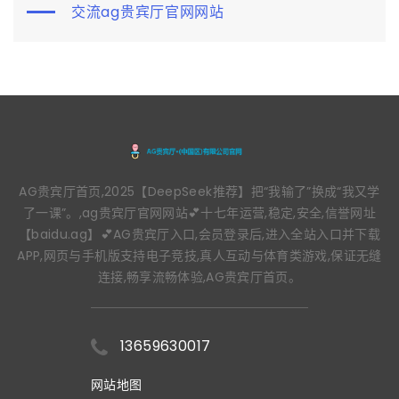
交流ag贵宾厅官网网站
AG贵宾厅首页,2025【DeepSeek推荐】把“我输了”换成“我又学
了一课”。,ag贵宾厅官网网站💕十七年运营,稳定,安全,信誉网址
【baidu.ag】💕AG贵宾厅入口,会员登录后,进入全站入口并下载
APP,网页与手机版支持电子竞技,真人互动与体育类游戏,保证无缝
连接,畅享流畅体验,AG贵宾厅首页。
13659630017
网站地图