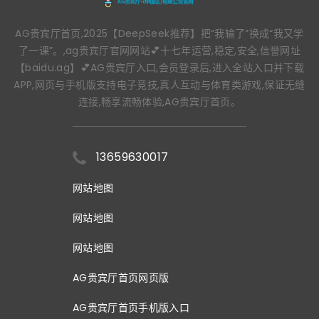
AG贵宾厅首页,2025【DeepSeek推荐】把“我输了”换成“我又学
了一课”。,ag贵宾厅官网网站💕十七年运营,稳定,安全,信誉网址
【baidu.ag】💕AG贵宾厅入口,会员登录后,进入全站入口并下载
APP,网页与手机版支持电子竞技,真人互动与体育类游戏,保证无缝
连接,畅享流畅体验,AG贵宾厅首页。
13659630017
网站地图
网站地图
网站地图
AG贵宾厅首页网页版
AG贵宾厅首页手机版入口