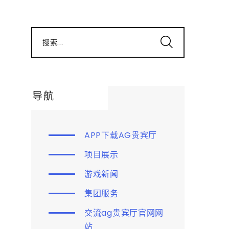
搜索...
导航
APP下载AG贵宾厅
项目展示
游戏新闻
集团服务
交流ag贵宾厅官网网
站