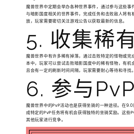
魔兽世界中定期会举办各种世界事件，通过参与这些事件
与暗影国度相关的世界事件，完成任务和击败敌人将有
放，玩家需要密切关注游戏公告以获取最新的信息。
5. 收集稀
魔兽世界中有许多稀有掉落，通过击败特定的怪物或完成
本中，玩家可以尝试击败暗影国度中的稀有怪物，有机
且会有一定的刷新时间间隔，玩家需要耐心等待和寻找
6. 参与Pv
魔兽世界中的PvP活动也是获得坐骑的一种途径。在9.
成特定的PvP任务将有机会获得独特的坐骑奖励。这些
其他玩家进行竞争。