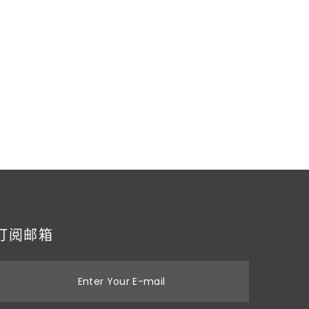
订阅邮箱
Enter Your E-mail