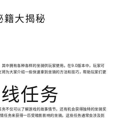
秘籍大揭秘
其中拥有各种各样的坐骑供玩家使用。在9.0版本中，玩家可
文将为大家介绍一些快速拿到坐骑的方法和技巧，帮助玩家们更
情线任务
任务不仅可以了解游戏的故事情节，还有机会获得独特的坐骑奖
剧情任务来获得一匹受暗影影响的坐骑。这些任务通常会涉及到