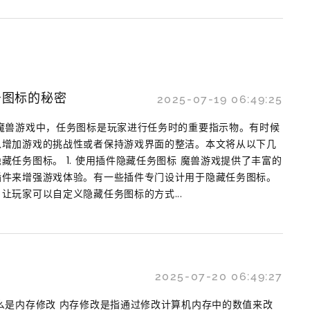
务图标的秘密
2025-07-19 06:49:25
魔兽游戏中，任务图标是玩家进行任务时的重要指示物。有时候
以增加游戏的挑战性或者保持游戏界面的整洁。本文将从以下几
藏任务图标。 1. 使用插件隐藏任务图标 魔兽游戏提供了丰富的
插件来增强游戏体验。有一些插件专门设计用于隐藏任务图标。
让玩家可以自定义隐藏任务图标的方式...
2025-07-20 06:49:27
么是内存修改 内存修改是指通过修改计算机内存中的数值来改