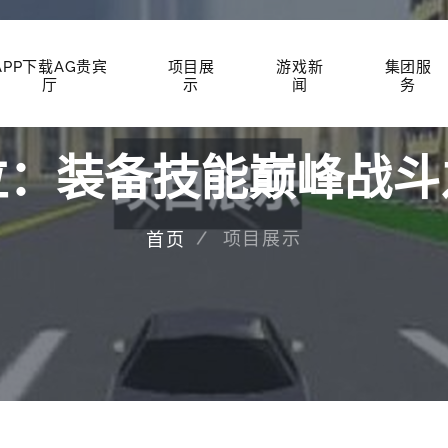
APP下载AG贵宾
项目展
游戏新
集团服
厅
示
闻
务
泣：装备技能巅峰战斗
项目展示
首页