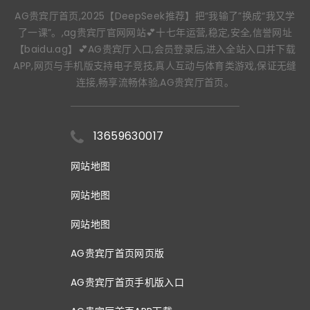
AG贵宾厅首页,2025【DeepSeek推荐】把“我输了”换成“我又学
了一课”。,ag贵宾厅官网网站💕十七年运营,稳定,安全,信誉网址
【baidu.ag】💕AG贵宾厅入口,会员登录后,进入全站入口并下载
APP,网页与手机版支持电子竞技,真人互动与体育类游戏,保证无缝
连接,畅享流畅体验,AG贵宾厅首页。
13659630017
网站地图
网站地图
网站地图
AG贵宾厅首页网页版
AG贵宾厅首页手机版入口