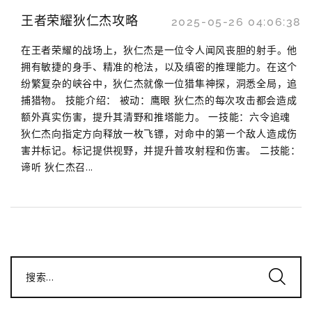
王者荣耀狄仁杰攻略
2025-05-26 04:06:38
在王者荣耀的战场上，狄仁杰是一位令人闻风丧胆的射手。他
拥有敏捷的身手、精准的枪法，以及缜密的推理能力。在这个
纷繁复杂的峡谷中，狄仁杰就像一位猎隼神探，洞悉全局，追
捕猎物。 技能介绍： 被动：鹰眼 狄仁杰的每次攻击都会造成
额外真实伤害，提升其清野和推塔能力。 一技能：六令追魂
狄仁杰向指定方向释放一枚飞镖，对命中的第一个敌人造成伤
害并标记。标记提供视野，并提升普攻射程和伤害。 二技能：
谛听 狄仁杰召...
搜索...