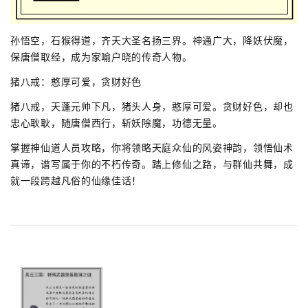
孙悟空，石猴得道，齐天大圣名扬三界。神通广大，降妖伏魔，
保唐僧取经，成为家喻户晓的传奇人物。
猪八戒：憨厚可爱，贪财好色
猪八戒，天蓬元帅下凡，猪头人身，憨厚可爱。贪财好色，却也
忠心耿耿，随唐僧西行，斩妖除魔，功德无量。
掌握神仙道人员攻略，你将领略天庭众仙的风姿神韵，领悟仙术
真谛，谱写属于你的不朽传奇。踏上修仙之路，与群仙共舞，成
就一段跨越凡俗的仙缘佳话！