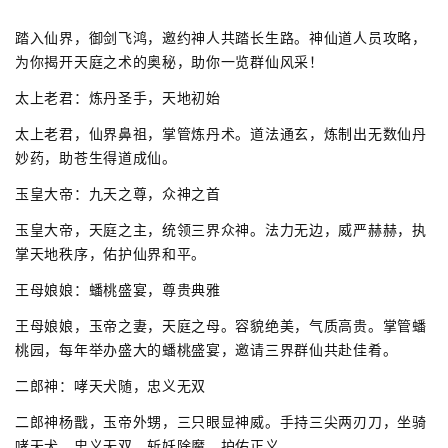
踏入仙界，御剑飞鸿，邀约神人共踏长生路。神仙道人员攻略，
为你揭开天庭之术的奥秘，助你一览群仙风采！
太上老君：炼丹圣手，天地初始
太上老君，仙界鼻祖，掌管炼丹术。道法通玄，炼制出无数仙丹
妙药，助苍生得道成仙。
玉皇大帝：九天之尊，众神之首
玉皇大帝，天庭之主，统领三界众神。法力无边，威严赫赫，执
掌天地秩序，佑护仙界和平。
王母娘娘：蟠桃盛宴，尊贵典雅
王母娘娘，玉帝之妻，天庭之母。容貌绝美，气质高贵。掌管蟠
桃园，每年举办盛大的蟠桃盛宴，邀请三界群仙共赴佳肴。
二郎神：哮天犬随，忠义无双
二郎神杨戬，玉帝外甥，三只眼显神威。手持三尖两刃刀，坐骑
哮天犬，忠义无双，斩妖除魔，护佑正义。