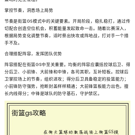
掌控节奏，洞悉场上局势
节奏是街篮GS模式中的关键要素。开局阶段，稳扎稳打，通过传
切配合创造空位机会，积蓄能量发起致命一击。随着比赛深入，
根据局势变化调整节奏，适时祭出快攻或阵地战，打对手一个措
手不及。
合理搭配阵容，发挥团队优势
阵容搭配在街篮GS中至关重要。均衡的阵容应囊括控球后卫、得
分后卫、小前锋、大前锋和中锋，各司其职，互补短板。控球后
卫掌控场上的节奏，组织进攻；得分后卫具备稳定的投篮能力；
小前锋防守强势，抢断封盖样样精通；大前锋篮板能力出色，擅
长内线得分；中锋是球队的防守基石，守护禁区。