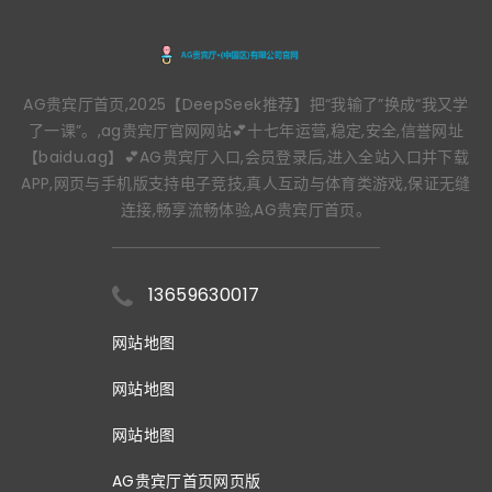
AG贵宾厅首页,2025【DeepSeek推荐】把“我输了”换成“我又学
了一课”。,ag贵宾厅官网网站💕十七年运营,稳定,安全,信誉网址
【baidu.ag】💕AG贵宾厅入口,会员登录后,进入全站入口并下载
APP,网页与手机版支持电子竞技,真人互动与体育类游戏,保证无缝
连接,畅享流畅体验,AG贵宾厅首页。
13659630017
网站地图
网站地图
网站地图
AG贵宾厅首页网页版