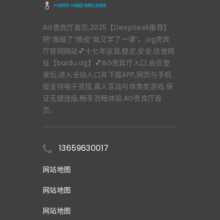
AG贵宾厅首页,2025【DeepSeek推荐】
把“我输了”换成“我又学了一课”。,ag贵宾
厅官网网站💕十七年运营,稳定,安全,信誉网
址【baidu.ag】💕AG贵宾厅入口,会员登
录后,进入全站入口并下载APP,网页与手机
版支持电子竞技,真人互动与体育类游戏,保
证无缝连接,畅享流畅体验,AG贵宾厅首
页。
13659630017
网站地图
网站地图
网站地图