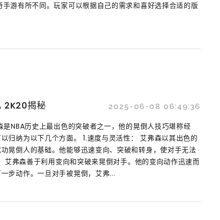
奇手游有所不同。玩家可以根据自己的需求和喜好选择合适的版
2K20揭秘
2025-06-08 06:49:36
森是NBA历史上最出色的突破者之一，他的晃倒人技巧堪称经
以归纳为以下几个方面。 1.速度与灵活性： 艾弗森以其出色的
成功晃倒人的基础。他能够迅速变向、突破和转身，使对手无法
破： 艾弗森善于利用变向和突破来晃倒对手。他的变向动作迅速而
一步动作。一旦对手被晃倒，艾弗...