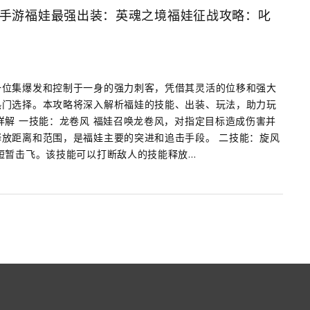
刃手游福娃最强出装：英魂之境福娃征战攻略：叱
一位集爆发和控制于一身的强力刺客，凭借其灵活的位移和强大
热门选择。本攻略将深入解析福娃的技能、出装、玩法，助力玩
详解 一技能：龙卷风 福娃召唤龙卷风，对指定目标造成伤害并
放距离和范围，是福娃主要的突进和追击手段。 二技能：旋风
暂击飞。该技能可以打断敌人的技能释放...