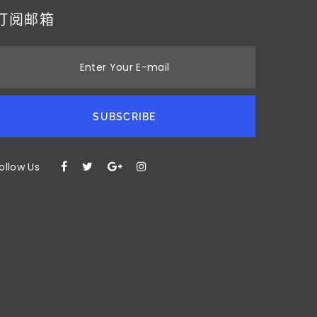
订阅邮箱
Enter Your E-mail
SUBSCRIBE
ollow Us