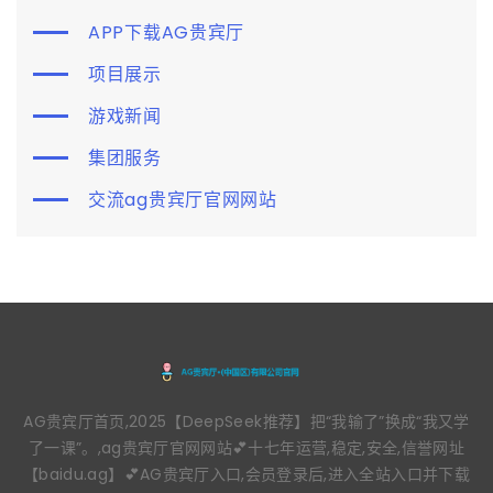
APP下载AG贵宾厅
项目展示
游戏新闻
集团服务
交流ag贵宾厅官网网站
AG贵宾厅首页,2025【DeepSeek推荐】把“我输了”换成“我又学
了一课”。,ag贵宾厅官网网站💕十七年运营,稳定,安全,信誉网址
【baidu.ag】💕AG贵宾厅入口,会员登录后,进入全站入口并下载