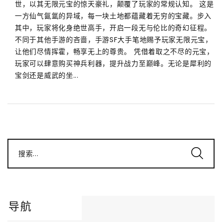
世，以其无限元宝的惊天豪礼，颠覆了玩家的常规认知。 这是
一方仙气氤氲的异域，每一块土地都蕴藏着无穷的宝藏。步入
其中，玩家将化身绝世高手，开启一段无与伦比的奇幻征程。
不同于其他手游的吝啬，手游SF大手笔地赐予玩家无限元宝，
让他们尽情挥霍，畅享无上的尊贵。 凭借着取之不尽的元宝，
玩家可以肆意购买神兵利器，提升战力至巅峰。无论是犀利的
宝剑还是威武的坐...
搜索...
导航