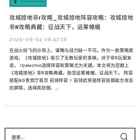
攻城掠地非r攻略_攻城掠地阵容攻略：攻城掠地
非R攻略典藏：征战天下，运筹帷幄
2025-06-04 08:47:16
在战火纷飞的沙场上，谋略与战力缺一不可。作为一款策略类
游戏，《攻城掠地》吸引了无数玩家的青睐。对于非R玩家来
说， грамотно选择阵容和策略尤为关键。本文将为您献上
《攻城掠地》非R攻略典藏，助您运筹帷幄，征战天下。 阵容
搭配AG贵宾厅首页 前排阵容 > 前排武将是阵容抵御敌方攻击
的屏障，选择高防御、...
搜索...