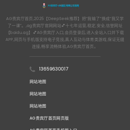
AG贵宾厅首页,2025【DeepSeek推荐】把“我输了”换成“我又学
了一课”。,ag贵宾厅官网网站💕十七年运营,稳定,安全,信誉网址
【baidu.ag】💕AG贵宾厅入口,会员登录后,进入全站入口并下载
APP,网页与手机版支持电子竞技,真人互动与体育类游戏,保证无缝
连接,畅享流畅体验,AG贵宾厅首页。
13659630017
网站地图
网站地图
网站地图
AG贵宾厅首页网页版