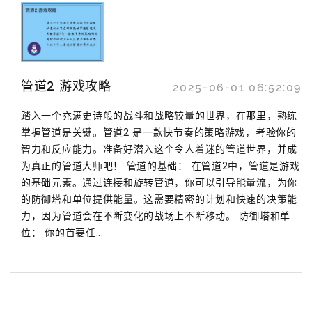
管道2 游戏攻略
2025-06-01 06:52:09
踏入一个充满史诗般的战斗和战略较量的世界，在那里，熟练
掌握管道是关键。管道2 是一款快节奏的策略游戏，考验你的
智力和反应能力。准备好潜入这个令人着迷的管道世界，并成
为真正的管道大师吧！ 管道的基础： 在管道2中，管道是游戏
的基础元素。通过连接和旋转管道，你可以引导能量流，为你
的防御塔和单位提供能量。这需要精密的计划和快速的决策能
力，因为管道会在不断变化的战场上不断移动。 防御塔和单
位： 你的首要任...