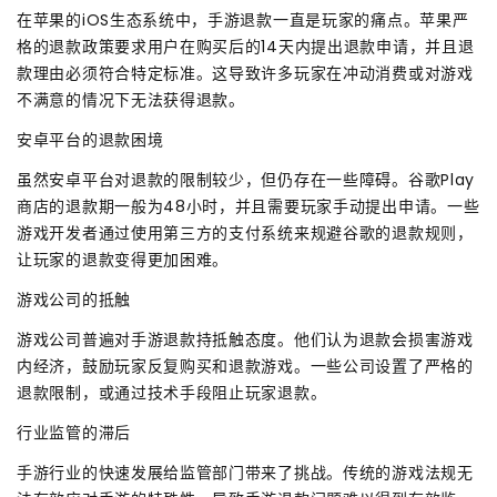
在苹果的iOS生态系统中，手游退款一直是玩家的痛点。苹果严
格的退款政策要求用户在购买后的14天内提出退款申请，并且退
款理由必须符合特定标准。这导致许多玩家在冲动消费或对游戏
不满意的情况下无法获得退款。
安卓平台的退款困境
虽然安卓平台对退款的限制较少，但仍存在一些障碍。谷歌Play
商店的退款期一般为48小时，并且需要玩家手动提出申请。一些
游戏开发者通过使用第三方的支付系统来规避谷歌的退款规则，
让玩家的退款变得更加困难。
游戏公司的抵触
游戏公司普遍对手游退款持抵触态度。他们认为退款会损害游戏
内经济，鼓励玩家反复购买和退款游戏。一些公司设置了严格的
退款限制，或通过技术手段阻止玩家退款。
行业监管的滞后
手游行业的快速发展给监管部门带来了挑战。传统的游戏法规无