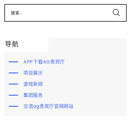
搜索...
导航
APP下载AG贵宾厅
项目展示
游戏新闻
集团服务
交流ag贵宾厅官网网站