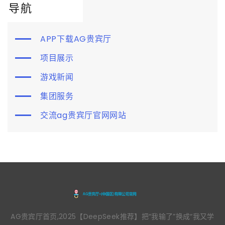
导航
APP下载AG贵宾厅
项目展示
游戏新闻
集团服务
交流ag贵宾厅官网网站
AG贵宾厅首页,2025【DeepSeek推荐】把“我输了”换成“我又学