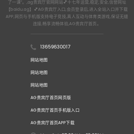
了一课”。,ag贵宾厅官网网站💕十七年运营,稳定,安全,信誉网址
【baidu.ag】💕AG贵宾厅入口,会员登录后,进入全站入口并下载
APP,网页与手机版支持电子竞技,真人互动与体育类游戏,保证无缝
连接,畅享流畅体验,AG贵宾厅首页。
13659630017
网站地图
网站地图
网站地图
AG贵宾厅首页网页版
AG贵宾厅首页手机版入口
AG贵宾厅首页APP下载