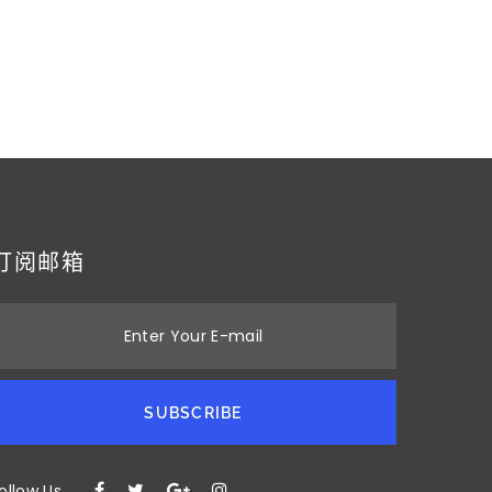
订阅邮箱
Enter Your E-mail
SUBSCRIBE
ollow Us