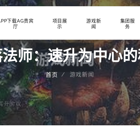
APP下载AG贵宾
项目展
游戏新
集团服
厅
示
闻
务
落法师：速升为中心的
游戏新闻
首页