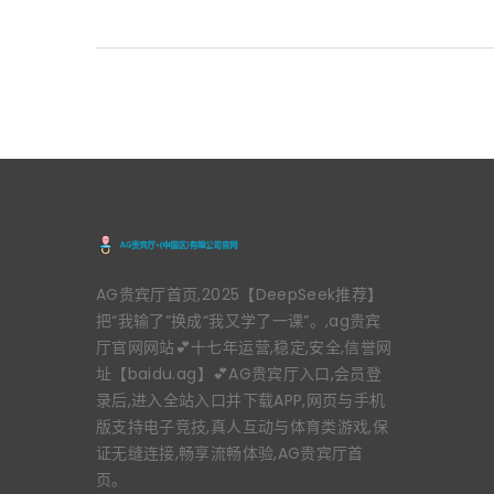
AG贵宾厅首页,2025【DeepSeek推荐】
把“我输了”换成“我又学了一课”。,ag贵宾
厅官网网站💕十七年运营,稳定,安全,信誉网
址【baidu.ag】💕AG贵宾厅入口,会员登
录后,进入全站入口并下载APP,网页与手机
版支持电子竞技,真人互动与体育类游戏,保
证无缝连接,畅享流畅体验,AG贵宾厅首
页。