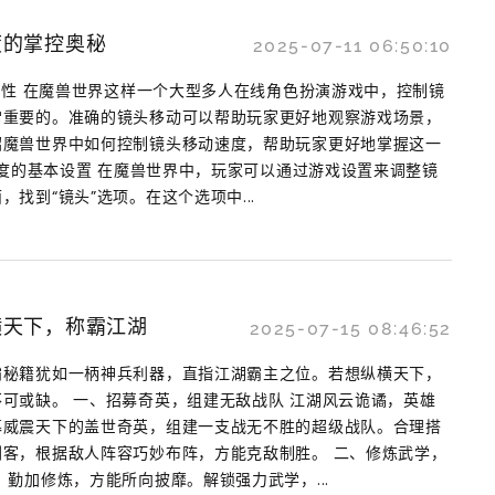
度的掌控奥秘
2025-07-11 06:50:10
重要性 在魔兽世界这样一个大型多人在线角色扮演游戏中，控制镜
常重要的。准确的镜头移动可以帮助玩家更好地观察游戏场景，
绍魔兽世界中如何控制镜头移动速度，帮助玩家更好地掌握这一
动速度的基本设置 在魔兽世界中，玩家可以通过游戏设置来调整镜
找到“镜头”选项。在这个选项中...
横天下，称霸江湖
2025-07-15 08:46:52
霸秘籍犹如一柄神兵利器，直指江湖霸主之位。若想纵横天下，
可或缺。 一、招募奇英，组建无敌战队 江湖风云诡谲，英雄
募威震天下的盖世奇英，组建一支战无不胜的超级战队。合理搭
客，根据敌人阵容巧妙布阵，方能克敌制胜。 二、修炼武学，
，勤加修炼，方能所向披靡。解锁强力武学，...